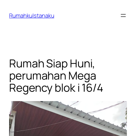
Skip
to
RumahkuIstanaku
content
Rumah Siap Huni,
perumahan Mega
Regency blok i 16/4